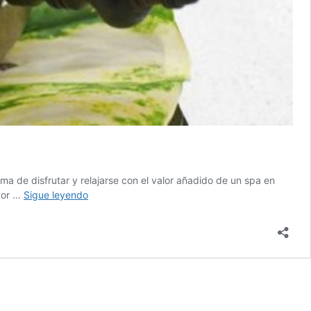
a de disfrutar y relajarse con el valor añadido de un spa en
Secretos
ayor …
Sigue leyendo
de
spa
en
Maldivas:
el
poder
del
tacto