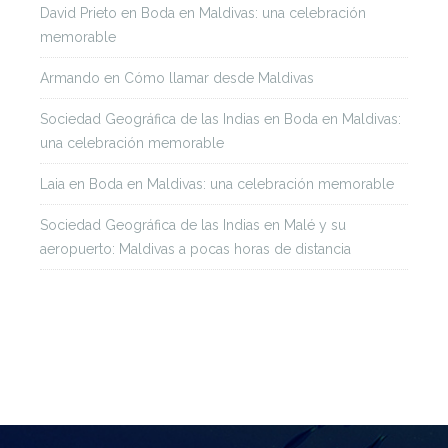
David Prieto
en
Boda en Maldivas: una celebración
memorable
Armando
en
Cómo llamar desde Maldivas
Sociedad Geográfica de las Indias
en
Boda en Maldivas:
una celebración memorable
Laia
en
Boda en Maldivas: una celebración memorable
Sociedad Geográfica de las Indias
en
Malé y su
aeropuerto: Maldivas a pocas horas de distancia