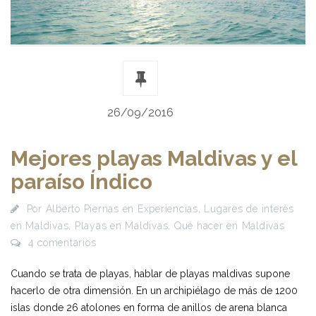
26/09/2016
Mejores playas Maldivas y el
paraíso Índico
Por
Alberto Piernas
en
Experiencias
,
Lugares de interés
en Maldivas
,
Playas en Maldivas
,
Qué hacer en Maldivas
4 comentarios
Cuando se trata de playas, hablar de playas maldivas supone
hacerlo de otra dimensión. En un archipiélago de más de 1200
islas donde 26 atolones en forma de anillos de arena blanca