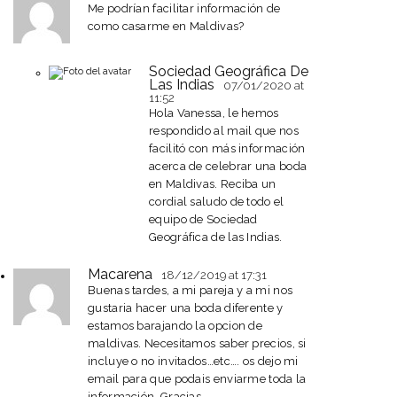
Me podrían facilitar información de
como casarme en Maldivas?
Sociedad Geográfica De
Las Indias
07/01/2020
at
11:52
Hola Vanessa, le hemos
respondido al mail que nos
facilitó con más información
acerca de celebrar una boda
en Maldivas. Reciba un
cordial saludo de todo el
equipo de Sociedad
Geográfica de las Indias.
Macarena
18/12/2019
at 17:31
Buenas tardes, a mi pareja y a mi nos
gustaria hacer una boda diferente y
estamos barajando la opcion de
maldivas. Necesitamos saber precios, si
incluye o no invitados…etc…. os dejo mi
email para que podais enviarme toda la
información. Gracias