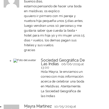
buenos dias,
estamos pensando de hacer una boda
en maldivas, os explico:
quuiero ir pirmero con mi pareja y
nuetsra hija pequeña unos 5 dias antes,
luego vendran unos 10 perosnas y me
gustaria saber que cuesta la boda +
hotel para mi hija yo y mi mujer unos 15
dias + vuelos, los demas pagan sus
hiteles y sus vuelos.
gracias
Sociedad Geográfica De
Las Indias
06/06/2019
at
13:00
Hola Mayra, le enviamos un
correo con más información
acerca de celebrar una boda
en Maldivas. Atentamente,
La Sociedad Geográfica de
las Indias
Mayra Martínez
10/05/2019
at