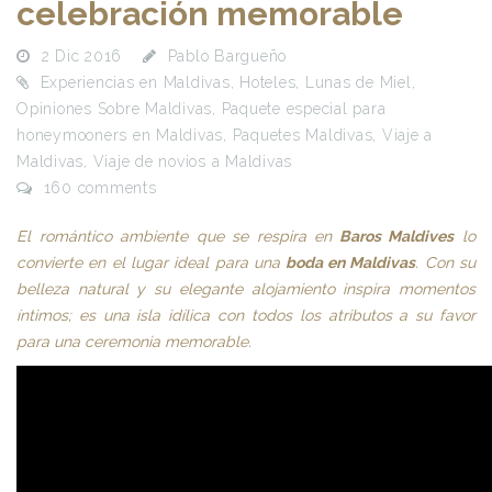
celebración memorable
2 Dic 2016
Pablo Bargueño
Experiencias en Maldivas
,
Hoteles
,
Lunas de Miel
,
Opiniones Sobre Maldivas
,
Paquete especial para
honeymooners en Maldivas
,
Paquetes Maldivas
,
Viaje a
Maldivas
,
Viaje de novios a Maldivas
160 comments
El romántico ambiente que se respira en
Baros Maldives
lo
convierte en el lugar ideal para una
boda en Maldivas
. Con su
belleza natural y su elegante alojamiento inspira momentos
íntimos; es una isla idílica con todos los atributos a su favor
para una ceremonia memorable.