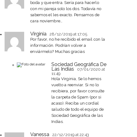
boda y que entra. Sería para hacerlo
con mi pareja solo los dos. Todavía no
sabemos el les exacto. Pensamos de
cara noviembre…
Virginia
28/12/2019
at 17:05
Por favor, no he recibido el email con la
información. Podrían volver a
enviármelo? Muchas gracias
Sociedad Geográfica De
Las Indias
07/01/2020
at
11:49
Hola Virginia, Se lo hemos
vuelto a reenviar. Si no lo
recibiera, por favor consulte
la carpeta de Spam (por si
acaso). Reciba un cordial
saludo de todo el equipo de
Sociedad Geográfica de las
Indias.
Vanessa
22/12/2019
at 22:43