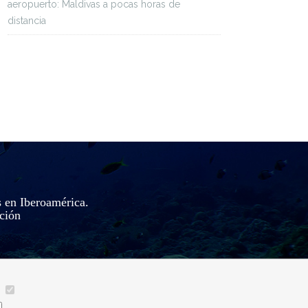
aeropuerto: Maldivas a pocas horas de
distancia
s en Iberoamérica.
ación
__