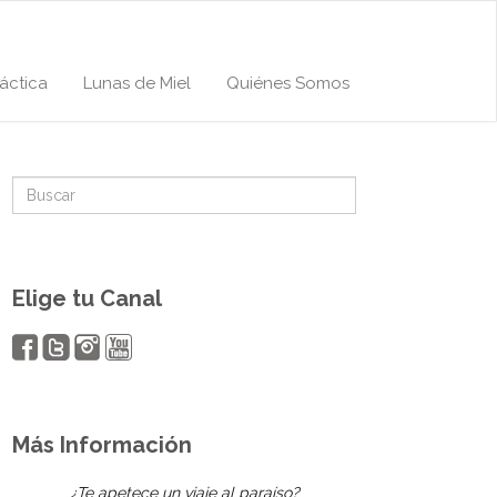
áctica
Lunas de Miel
Quiénes Somos
Elige tu Canal
Más Información
¿Te apetece un viaje al paraíso?