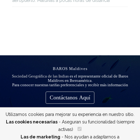
aeropuerto: Maldivas a pocas horas de distancia
BAROS Maldives
Sociedad Geográfica de las Indias
es el representante oficial de Baros
Maldives en Iberoamérica.
Para conocer nuestras tarifas preferenciales y recibír más información
Contáctanos Aquí
Utilizamos cookies para mejorar su experiencia en nuestro sitio.
Las cookies necesarias
- Aseguran su funcionalidad (siempre
activas)
__
Las de marketing
- Nos ayudan a adaptarnos a