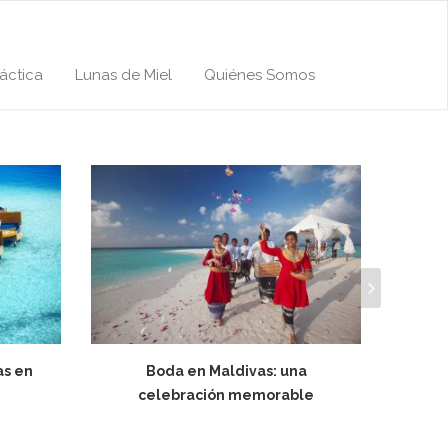
áctica
Lunas de Miel
Quiénes Somos
as en
Boda en Maldivas: una
celebración memorable