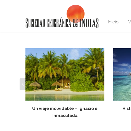
Inicio
V
Un viaje inolvidable – Ignacio e
Hist
Inmaculada