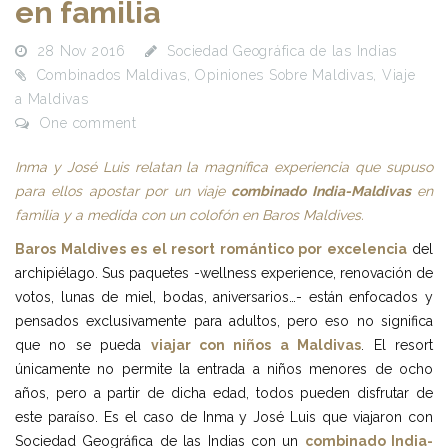
en familia
28 Nov 2016
Sociedad Geográfica de las Indias
Combinados Maldivas
,
Opiniones Sobre Maldivas
,
Viaje
a Maldivas
One comment
Inma y José Luis relatan la magnífica experiencia que supuso
para ellos apostar por un viaje
combinado India-Maldivas
en
familia y a medida con un colofón en Baros Maldives.
Baros Maldives es el resort romántico por excelencia
del
archipiélago. Sus paquetes -wellness experience, renovación de
votos, lunas de miel, bodas, aniversarios…- están enfocados y
pensados exclusivamente para adultos, pero eso no significa
que no se pueda
viajar con niños a Maldivas
. El resort
únicamente no permite la entrada a niños menores de ocho
años, pero a partir de dicha edad, todos pueden disfrutar de
este paraíso. Es el caso de Inma y José Luis que viajaron con
Sociedad Geográfica de las Indias con un
combinado India-