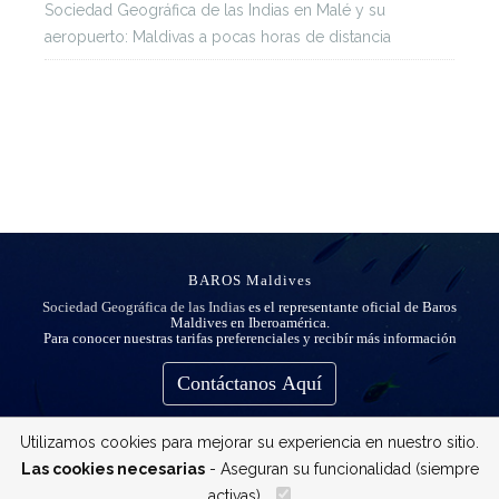
Sociedad Geográfica de las Indias
en
Malé y su
aeropuerto: Maldivas a pocas horas de distancia
BAROS Maldives
Sociedad Geográfica de las Indias
es el representante oficial de Baros
Maldives en Iberoamérica.
Para conocer nuestras tarifas preferenciales y recibír más información
Contáctanos Aquí
Utilizamos cookies para mejorar su experiencia en nuestro sitio.
Las cookies necesarias
- Aseguran su funcionalidad (siempre
activas)
__