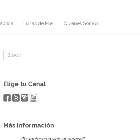
áctica
Lunas de Miel
Quiénes Somos
Elige tu Canal
Más Información
¿Te apetece un viaje al paraíso?