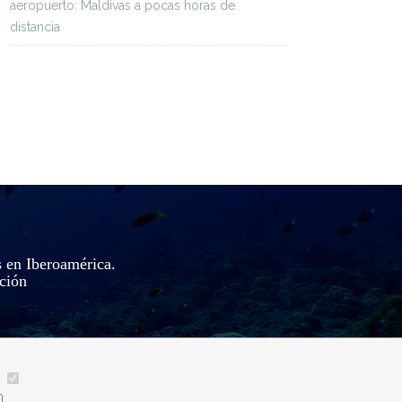
aeropuerto: Maldivas a pocas horas de
distancia
s en Iberoamérica.
ación
__