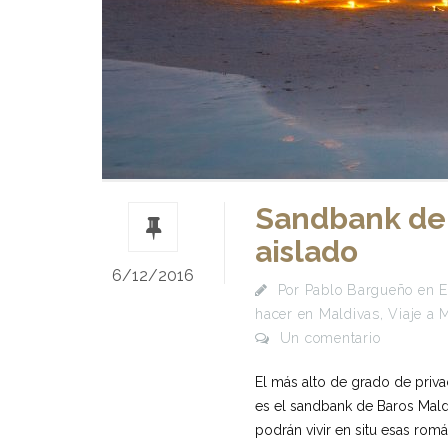
Sandbank de B
aislado
6/12/2016
Por
Pablo Bargueño
en
E
hacer en Maldivas
,
Viaje a 
Un comentario
El más alto de grado de priva
es el sandbank de Baros Mald
podrán vivir en situ esas ro