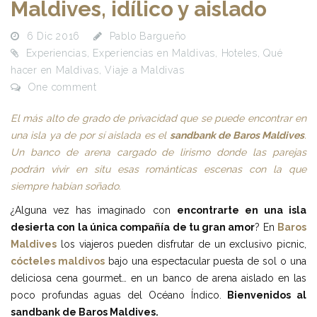
Maldives, idílico y aislado
6 Dic 2016
Pablo Bargueño
Experiencias
,
Experiencias en Maldivas
,
Hoteles
,
Qué
hacer en Maldivas
,
Viaje a Maldivas
One comment
El más alto de grado de privacidad que se puede encontrar en
una isla ya de por sí aislada es el
sandbank de Baros Maldives
.
Un banco de arena cargado de lirismo donde las parejas
podrán vivir en situ esas románticas escenas con la que
siempre habían soñado.
¿Alguna vez has imaginado con
encontrarte en una isla
desierta con la única compañía de tu gran amor
? En
Baros
Maldives
los viajeros pueden disfrutar de un exclusivo picnic,
cócteles maldivos
bajo una espectacular puesta de sol o una
deliciosa cena gourmet… en un banco de arena aislado en las
poco profundas aguas del Océano Índico.
Bienvenidos al
sandbank de Baros Maldives.