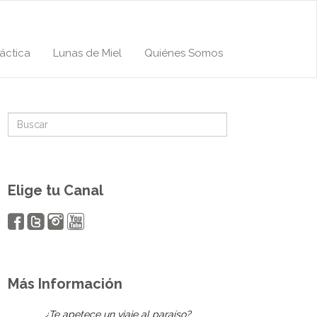
áctica
Lunas de Miel
Quiénes Somos
Elige tu Canal
Más Información
¿Te apetece un viaje al paraíso?