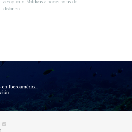
aeropuerto: Maldivas a pocas horas de
distancia
s en Iberoamérica.
ación
__