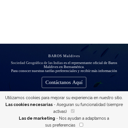
BAROS Maldives
Sociedad Geográfica de las Indias
es el representante oficial de Baros
Maldives en Iberoamérica.
Para conocer nuestras tarifas preferenciales y recibír más información
Contáctanos Aquí
Utilizamos cookies para mejorar su experiencia en nuestro sitio.
Las cookies necesarias
- Aseguran su funcionalidad (siempre
activas)
__
Las de marketing
- Nos ayudan a adaptarnos a
sus preferencias
__