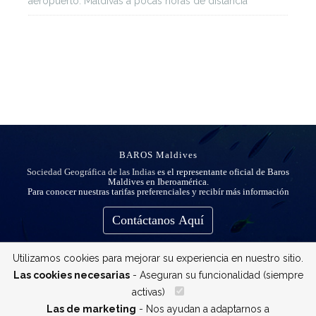
aeropuerto: Maldivas a pocas horas de distancia
BAROS Maldives
Sociedad Geográfica de las Indias
es el representante oficial de Baros
Maldives en Iberoamérica.
Para conocer nuestras tarifas preferenciales y recibír más información
Contáctanos Aquí
Utilizamos cookies para mejorar su experiencia en nuestro sitio.
Las cookies necesarias
- Aseguran su funcionalidad (siempre
activas)
__
Las de marketing
- Nos ayudan a adaptarnos a