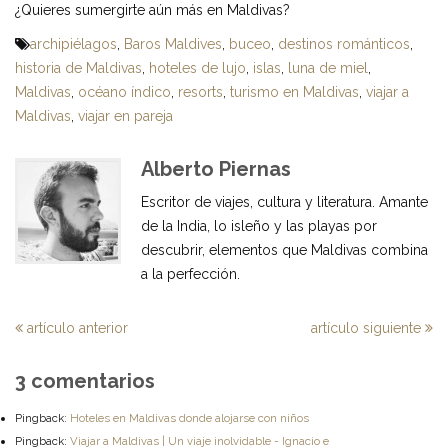
¿Quieres sumergirte aún más en Maldivas?
archipiélagos
,
Baros Maldives
,
buceo
,
destinos románticos
,
historia de Maldivas
,
hoteles de lujo
,
islas
,
luna de miel
,
Maldivas
,
océano índico
,
resorts
,
turismo en Maldivas
,
viajar a
Maldivas
,
viajar en pareja
Alberto Piernas
Escritor de viajes, cultura y literatura. Amante
de la India, lo isleño y las playas por
descubrir, elementos que Maldivas combina
a la perfección.
artículo anterior
artículo siguiente
3 comentarios
Pingback:
Hoteles en Maldivas donde alojarse con niños
Pingback:
Viajar a Maldivas | Un viaje inolvidable - Ignacio e