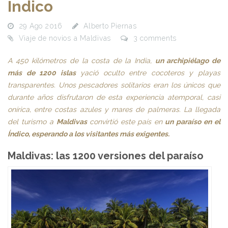
Indico
29 Ago 2016
Alberto Piernas
Viaje de novios a Maldivas
3 comments
A 450 kilómetros de la costa de la India,
un archipiélago de
más de 1200 islas
yació oculto entre cocoteros y playas
transparentes. Unos pescadores solitarios eran los únicos que
durante años disfrutaron de esta experiencia atemporal, casi
onírica, entre costas azules y mares de palmeras. La llegada
del turismo a
Maldivas
convirtió este país en
un paraíso en el
Índico, esperando a los visitantes más exigentes.
Maldivas: las 1200 versiones del paraíso