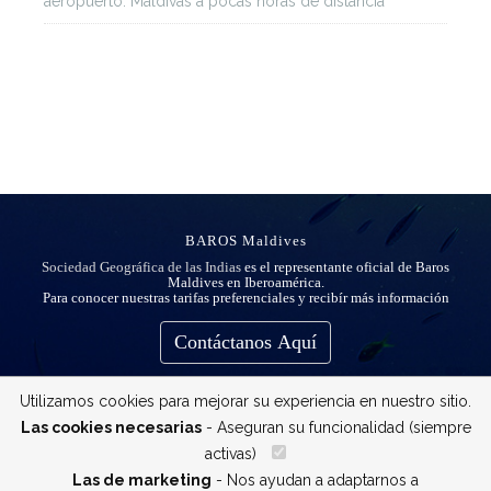
aeropuerto: Maldivas a pocas horas de distancia
BAROS Maldives
Sociedad Geográfica de las Indias
es el representante oficial de Baros
Maldives en Iberoamérica.
Para conocer nuestras tarifas preferenciales y recibír más información
Contáctanos Aquí
Utilizamos cookies para mejorar su experiencia en nuestro sitio.
Las cookies necesarias
- Aseguran su funcionalidad (siempre
activas)
__
Las de marketing
- Nos ayudan a adaptarnos a