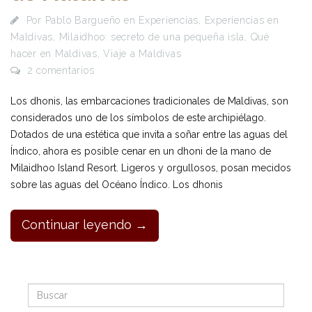
Por
Pablo Bargueño
en
Experiencias
,
Experiencias en
Maldivas
,
Milaidhoo: secreto de una pequeña isla
,
Qué
hacer en Maldivas
,
Viaje a Maldivas
2 comentarios
Los dhonis, las embarcaciones tradicionales de Maldivas, son
considerados uno de los símbolos de este archipiélago.
Dotados de una estética que invita a soñar entre las aguas del
Índico, ahora es posible cenar en un dhoni de la mano de
Milaidhoo Island Resort. Ligeros y orgullosos, posan mecidos
sobre las aguas del Océano Índico. Los dhonis
Continuar leyendo →