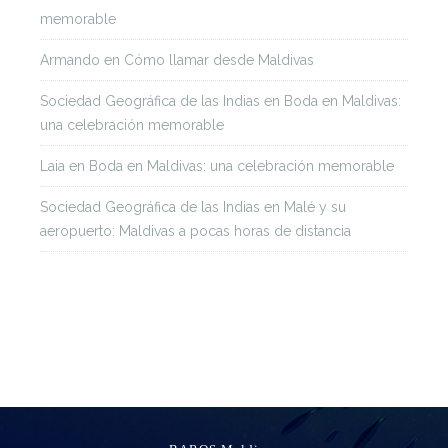
memorable
Armando
en
Cómo llamar desde Maldivas
Sociedad Geográfica de las Indias
en
Boda en Maldivas:
una celebración memorable
Laia
en
Boda en Maldivas: una celebración memorable
Sociedad Geográfica de las Indias
en
Malé y su
aeropuerto: Maldivas a pocas horas de distancia