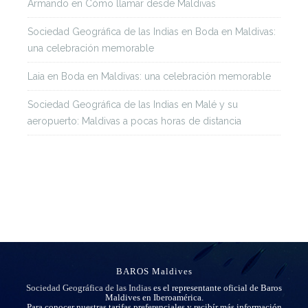
Armando
en
Cómo llamar desde Maldivas
Sociedad Geográfica de las Indias
en
Boda en Maldivas:
una celebración memorable
Laia
en
Boda en Maldivas: una celebración memorable
Sociedad Geográfica de las Indias
en
Malé y su
aeropuerto: Maldivas a pocas horas de distancia
BAROS Maldives
Sociedad Geográfica de las Indias
es el representante oficial de Baros
Maldives en Iberoamérica.
Para conocer nuestras tarifas preferenciales y recibír más información