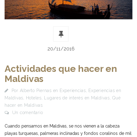
20/11/2016
Actividades que hacer en
Maldivas
Por
Alberto Piernas
en
Experiencias
,
Experiencias en
Maldivas
,
Hoteles
,
Lugares de interés en Maldivas
,
Qué
hacer en Maldivas
Un comentario
Cuando pensamos en Maldivas, se nos vienen a la cabeza
playas turquesas, palmeras inclinadas y fondos coralinos de mil