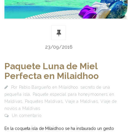
23/09/2016
Paquete Luna de Miel
Perfecta en Milaidhoo
Por
Pablo Bargueño
en
Milaidhoo: secreto de una
pequeña isla
,
Paquete especial para honeymooners en
Maldivas
,
Paquetes Maldivas
,
Viaje a Maldivas
,
Viaje de
novios a Maldivas
Un comentario
En la coqueta isla de Milaidhoo se ha instaurado un gesto