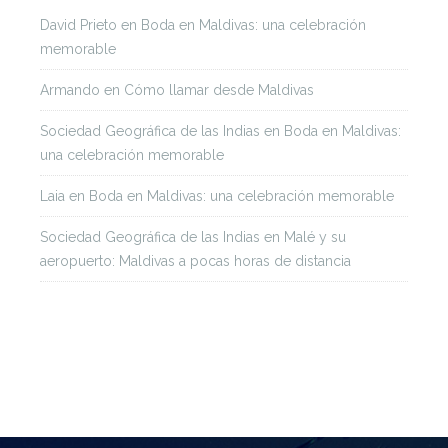
David Prieto
en
Boda en Maldivas: una celebración
memorable
Armando
en
Cómo llamar desde Maldivas
Sociedad Geográfica de las Indias
en
Boda en Maldivas:
una celebración memorable
Laia
en
Boda en Maldivas: una celebración memorable
Sociedad Geográfica de las Indias
en
Malé y su
aeropuerto: Maldivas a pocas horas de distancia