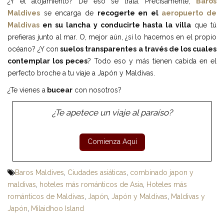
¿Y el alojamiento? De eso se trata. Precisamente,
Baros
Maldives
se encarga de
recogerte en el
aeropuerto de
Maldivas
en su lancha y conducirte hasta la villa
que tú
prefieras junto al mar. O, mejor aún, ¿si lo hacemos en el propio
océano? ¿Y con
suelos transparentes a través de los cuales
contemplar los peces
? Todo eso y más tienen cabida en el
perfecto broche a tu viaje a Japón y Maldivas.
¿Te vienes a
bucear
con nosotros?
¿Te apetece un viaje al paraíso?
Baros Maldives
,
Ciudades asiáticas
,
combinado japon y
maldivas
,
hoteles más románticos de Asia
,
Hoteles más
románticos de Maldivas
,
Japón
,
Japón y Maldivas
,
Maldivas y
Japón
,
Milaidhoo Island