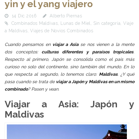
yin y el yang viajero
14 Dic 2016
Alberto Piernas
Combinados Maldivas
,
Lunas de Miel
,
Sin categoría
,
Viaje
a Maldivas
,
Viajes de Novios Combinados
Cuando pensamos en
viajar a Asia
se nos vienen a la mente
dos conceptos:
culturas diferentes y paraísos tropicales
.
Respecto al primero, Japón se consolida como el país más
curioso no solo del continente, sino también del mundo. En lo
que respecta al segundo, lo tenemos claro:
Maldivas
. ¿Y qué
pasa cuando se trata de
viajar a Japón y Maldivas en un mismo
combinado
? Pasen y vean.
Viajar a Asia: Japón y
Maldivas