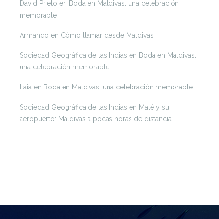
David Prieto
en
Boda en Maldivas: una celebración
memorable
Armando
en
Cómo llamar desde Maldivas
Sociedad Geográfica de las Indias
en
Boda en Maldivas:
una celebración memorable
Laia
en
Boda en Maldivas: una celebración memorable
Sociedad Geográfica de las Indias
en
Malé y su
aeropuerto: Maldivas a pocas horas de distancia