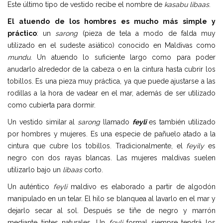
Este último tipo de vestido recibe el nombre de
kasabu libaas
.
El atuendo de los hombres es mucho más simple y
práctico
: un
sarong
(pieza de tela a modo de falda muy
utilizado en el sudeste asiático) conocido en Maldivas como
mundu
. Un atuendo lo suficiente largo como para poder
anudarlo alrededor de la cabeza o en la cintura hasta cubrir los
tobillos. Es una pieza muy práctica, ya que puede ajustarse a las
rodillas a la hora de vadear en el mar, además de ser utilizado
como cubierta para dormir.
Un vestido similar al
sarong
llamado
feyli
es también utilizado
por hombres y mujeres. Es una especie de pañuelo atado a la
cintura que cubre los tobillos. Tradicionalmente, el
feyily
es
negro con dos rayas blancas. Las mujeres maldivas suelen
utilizarlo bajo un
libaas
corto.
Un auténtico
feyli
maldivo es elaborado a partir de algodón
manipulado en un telar. El hilo se blanquea al lavarlo en el mar y
dejarlo secar al sol. Después se tiñe de negro y marrón
mediante tintes naturales. Un
feyli
formal siempre tendrá los