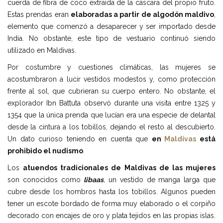
cuerda de fibra de coco extraída de la cáscara del propio fruto.
Estas prendas eran
elaboradas a partir de algodón maldivo
,
elemento que comenzó a desaparecer y ser importado desde
India. No obstante, este tipo de vestuario continuó siendo
utilizado en Maldivas.
Por costumbre y cuestiones climáticas, las mujeres se
acostumbraron a lucir vestidos modestos y, como protección
frente al sol, que cubrieran su cuerpo entero. No obstante, el
explorador Ibn Battuta observó durante una visita entre 1325 y
1354 que la única prenda que lucían era una especie de delantal
desde la cintura a los tobillos, dejando el resto al descubierto.
Un dato curioso teniendo en cuenta que
en
Maldivas
está
prohibido el nudismo
.
Los
atuendos tradicionales de Maldivas de las mujeres
son conocidos como
libaas
,
un vestido de manga larga que
cubre desde los hombros hasta los tobillos. Algunos pueden
tener un escote bordado de forma muy elaborado o el corpiño
decorado con encajes de oro y plata tejidos en las propias islas.